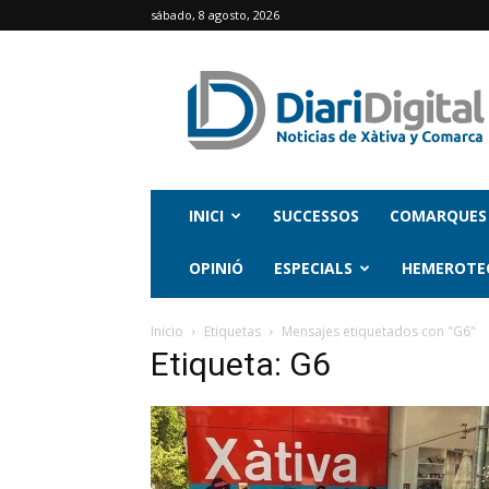
sábado, 8 agosto, 2026
INICI
SUCCESSOS
COMARQUES
OPINIÓ
ESPECIALS
HEMEROTE
Inicio
Etiquetas
Mensajes etiquetados con "G6"
Etiqueta: G6