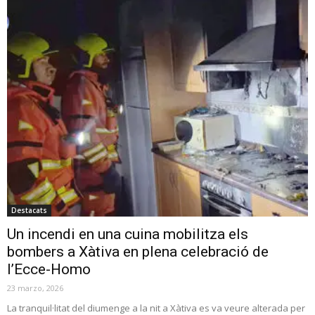
Destacats
Un incendi en una cuina mobilitza els
bombers a Xàtiva en plena celebració de
l’Ecce-Homo
23 marzo, 2026
La tranquil·litat del diumenge a la nit a Xàtiva es va veure alterada per