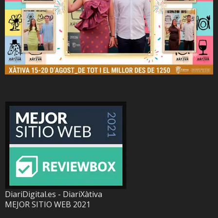
DiariDigital.es - DiariXàtiva
MEJOR SITIO WEB 2021