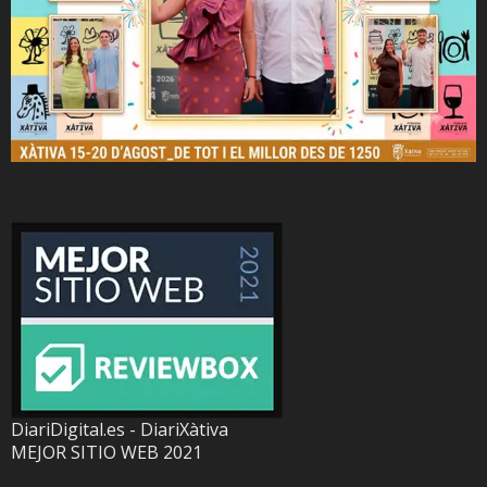
DiariDigital.es - DiariXàtiva
MEJOR SITIO WEB 2021