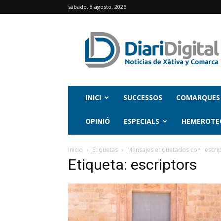
sábado, 8 agosto, 2026
INICI
SUCCESSOS
COMARQUES
OPINIÓ
ESPECIALS
HEMEROTE
Inicio
Etiquetas
Mensajes etiquetados con "escri
Etiqueta: escriptors