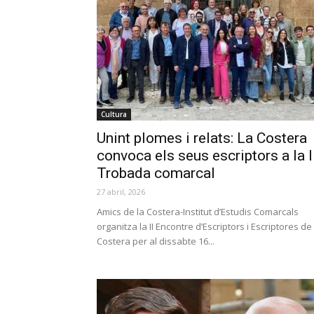
Cultura
Unint plomes i relats: La Costera
convoca els seus escriptors a la I
Trobada comarcal
27 abril, 2026
Amics de la Costera-Institut d’Estudis Comarcals
organitza la II Encontre d’Escriptors i Escriptores de 
Costera per al dissabte 16...