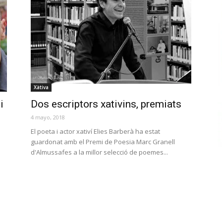
Xàtiva
i
Dos escriptors xativins, premiats
4 mayo, 2018
El poeta i actor xativí Elies Barberà ha estat
guardonat amb el Premi de Poesia Marc Granell
d'Almussafes a la millor selecció de poemes...