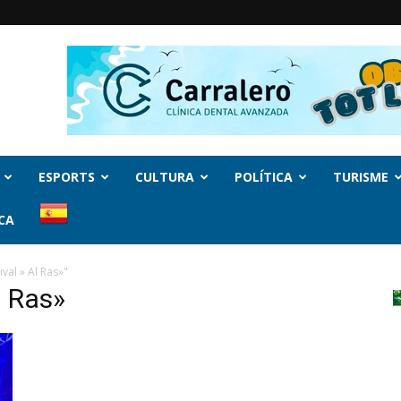
ESPORTS
CULTURA
POLÍTICA
TURISME
CA
val » Al Ras»"
l Ras»