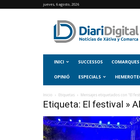
jueves, 6 agosto, 2026
INICI
SUCCESSOS
COMARQUES
OPINIÓ
ESPECIALS
HEMEROTE
Inicio
Etiquetas
Mensajes etiquetados con "El festi
Etiqueta: El festival » A