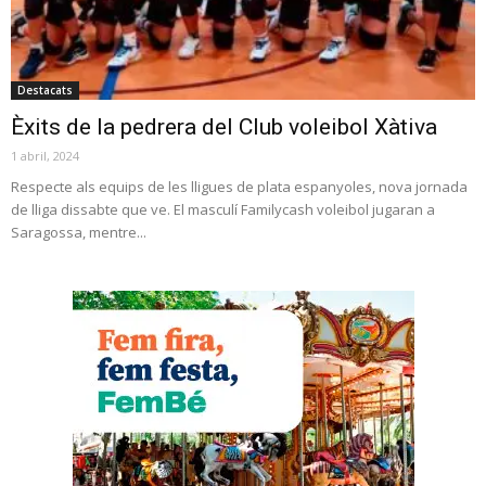
Destacats
Èxits de la pedrera del Club voleibol Xàtiva
1 abril, 2024
Respecte als equips de les lligues de plata espanyoles, nova jornada
de lliga dissabte que ve. El masculí Familycash voleibol jugaran a
Saragossa, mentre...