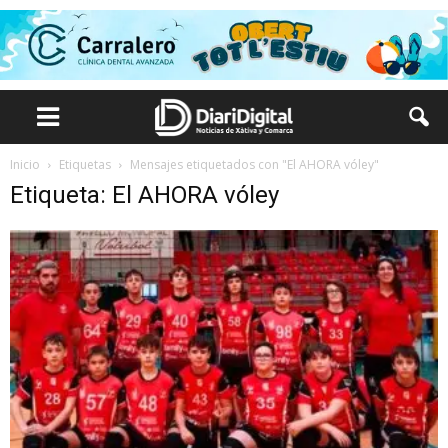
Inicio
Etiquetas
Mensajes etiquetados con "El AHORA vóley"
Etiqueta: El AHORA vóley