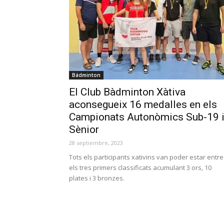
Bádminton
El Club Bàdminton Xàtiva
aconsegueix 16 medalles en els
Campionats Autonòmics Sub-19 
Sènior
28 septiembre, 2023
Tots els participants xativins van poder estar entre
els tres primers classificats acumulant 3 ors, 10
plates i 3 bronzes.