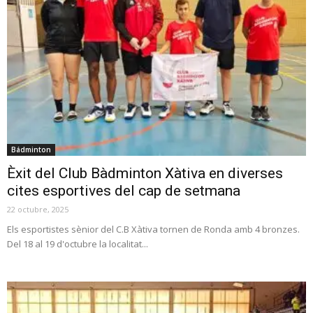
Bádminton
Èxit del Club Bàdminton Xàtiva en diverses
cites esportives del cap de setmana
22 octubre, 2025
Els esportistes sènior del C.B Xàtiva tornen de Ronda amb 4 bronzes.
Del 18 al 19 d'octubre la localitat...