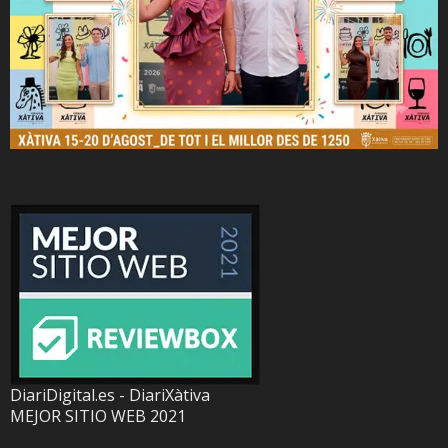
DiariDigital.es - DiariXàtiva
MEJOR SITIO WEB 2021