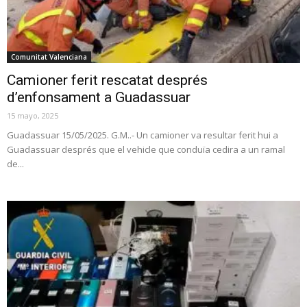
Comunitat Valenciana
Camioner ferit rescatat després
d’enfonsament a Guadassuar
15 mayo, 2025
Guadassuar 15/05/2025. G.M..- Un camioner va resultar ferit hui a
Guadassuar després que el vehicle que conduïa cedira a un ramal
de...