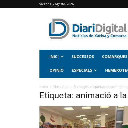
viernes, 7 agosto, 2026
INICI
SUCCESSOS
COMARQUES
OPINIÓ
ESPECIALS
HEMEROTE
Inicio
Etiquetas
Mensajes etiquetados con "animac
Etiqueta: animació a la