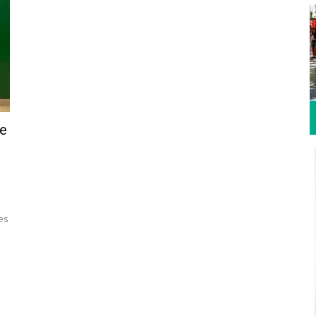
de
es