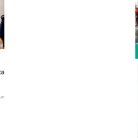
xa
 un