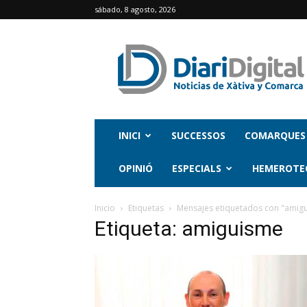
sábado, 8 agosto, 2026
INICI
SUCCESSOS
COMARQUES
OPINIÓ
ESPECIALS
HEMEROTE
Inicio
Etiquetas
Mensajes etiquetados con "amig
Etiqueta: amiguisme