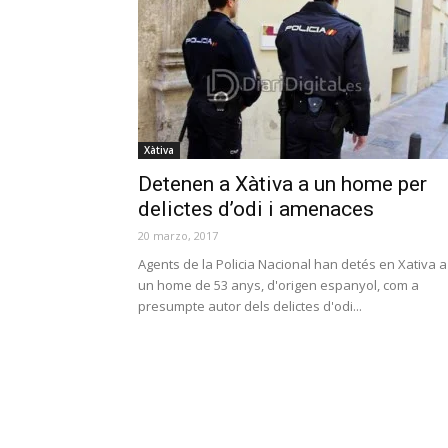
Xàtiva
Detenen a Xàtiva a un home per
delictes d’odi i amenaces
20 marzo, 2017
Agents de la Policia Nacional han detés en Xativa a
un home de 53 anys, d'origen espanyol, com a
presumpte autor dels delictes d'odi...