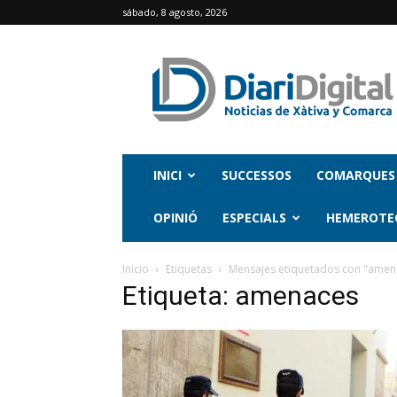
sábado, 8 agosto, 2026
INICI
SUCCESSOS
COMARQUES
OPINIÓ
ESPECIALS
HEMEROTE
Inicio
Etiquetas
Mensajes etiquetados con "amen
Etiqueta: amenaces