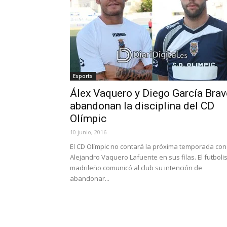
Esports
Álex Vaquero y Diego García Bra
abandonan la disciplina del CD
Olímpic
10 junio, 2016
El CD Olímpic no contará la próxima temporada con
Alejandro Vaquero Lafuente en sus filas. El futboli
madrileño comunicó al club su intención de
abandonar...