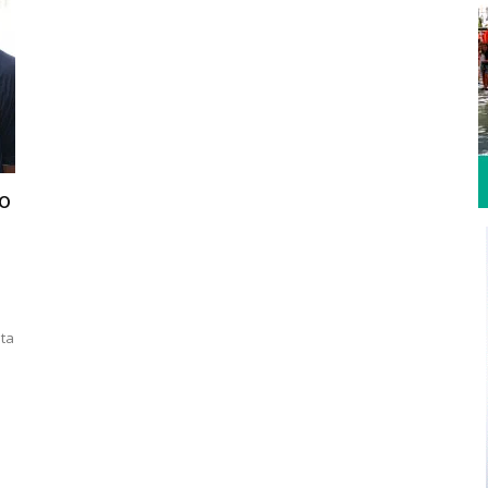
vo
sta