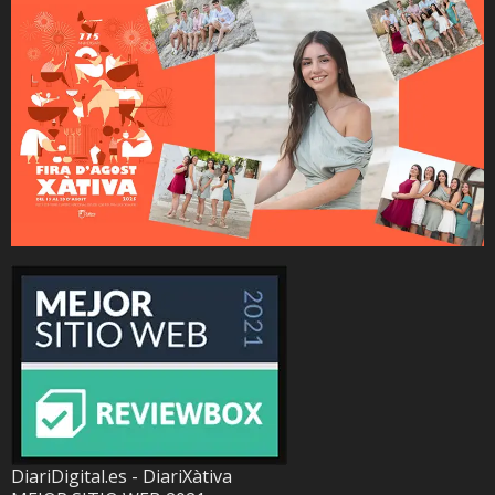
DiariDigital.es - DiariXàtiva