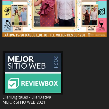
DiariDigital.es - DiariXàtiva
MEJOR SITIO WEB 2021