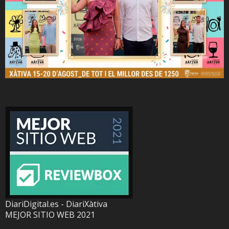
DiariDigital.es - DiariXàtiva
MEJOR SITIO WEB 2021