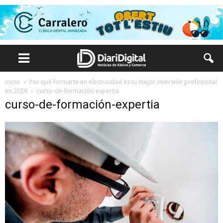
Inicio
Por qué formarte en electricidad es tu mejor inversión profesional
en 2026
curso-de-formación-expertia
curso-de-formación-expertia