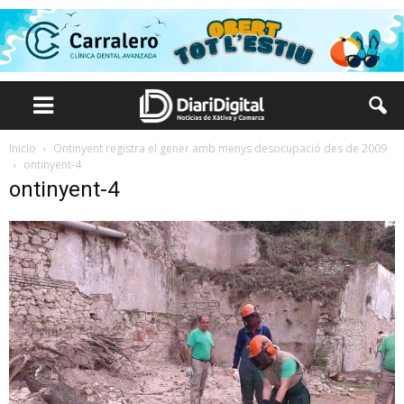
Inicio
Ontinyent registra el gener amb menys desocupació des de 2009
ontinyent-4
ontinyent-4