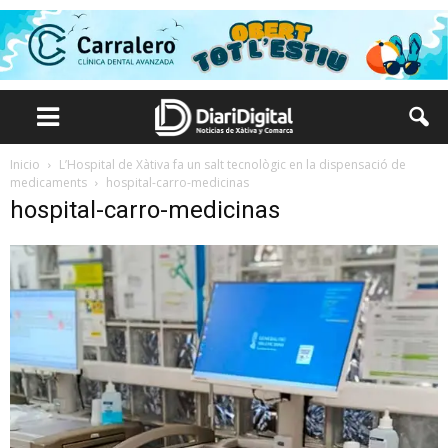
Inicio
L’Hospital de Xàtiva fa un salt tecnològic en la dispensació de
medicaments
hospital-carro-medicinas
hospital-carro-medicinas