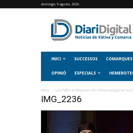
domingo, 9 agosto, 2026
INICI
SUCCESSOS
COMARQUES
OPINIÓ
ESPECIALS
HEMEROTE
Inicio
Las Falleras Mayores de Xàtiva inauguran las F
IMG_2236