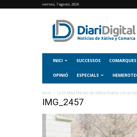
viernes, 7 agosto, 2026
INICI
SUCCESSOS
COMARQUES
OPINIÓ
ESPECIALS
HEMEROTE
Inicio
La XII Mitja Marató de Xàtiva finaliza con un éx
IMG_2457