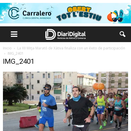
Inicio
La XII Mitja Marató de Xàtiva finaliza con un éxito de participación
IMG_2401
IMG_2401