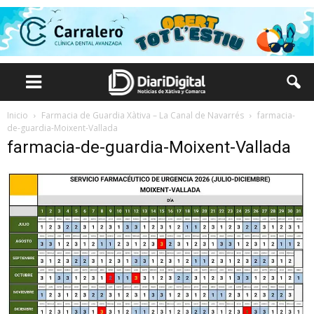
Inicio
Farmacia de Guardia Xàtiva – La Canal de Navarrés
farmacia-
de-guardia-Moixent-Vallada
farmacia-de-guardia-Moixent-Vallada