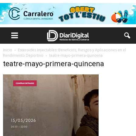
Inicio
Esteroides Inyectables: Beneficios, Riesgos y Aplicaciones en el
Rendimiento Deportivo
teatre-mayo-primera-quincena
teatre-mayo-primera-quincena