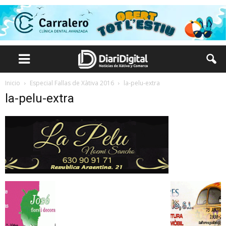
Inicio
Especial Fallas de Xàtiva 2016
la-pelu-extra
la-pelu-extra