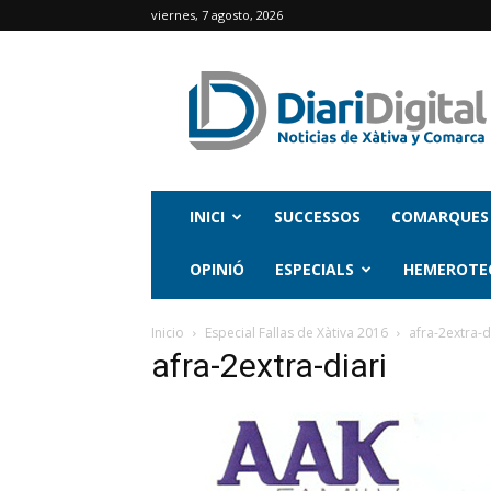
viernes, 7 agosto, 2026
INICI
SUCCESSOS
COMARQUES
OPINIÓ
ESPECIALS
HEMEROTE
Inicio
Especial Fallas de Xàtiva 2016
afra-2extra-d
afra-2extra-diari