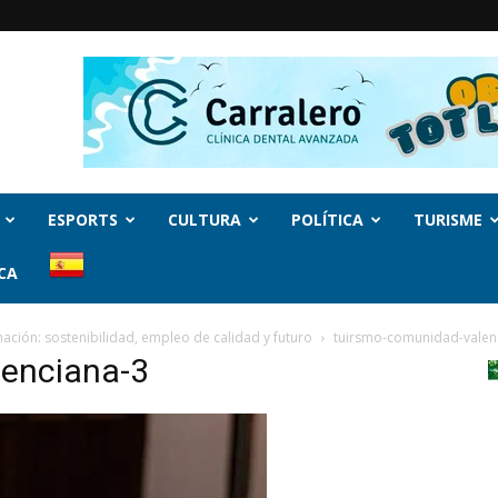
ESPORTS
CULTURA
POLÍTICA
TURISME
CA
ación: sostenibilidad, empleo de calidad y futuro
tuirsmo-comunidad-valen
lenciana-3