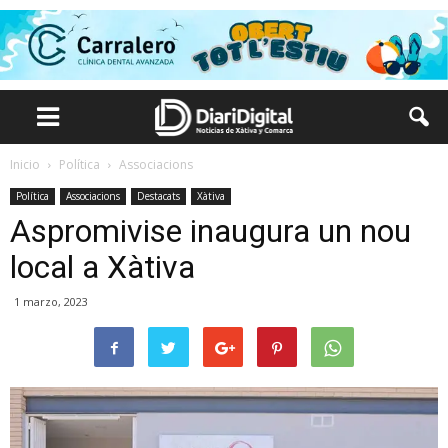
Inicio
Política
Associacions
Política
Associacions
Destacats
Xàtiva
Aspromivise inaugura un nou
local a Xàtiva
1 marzo, 2023