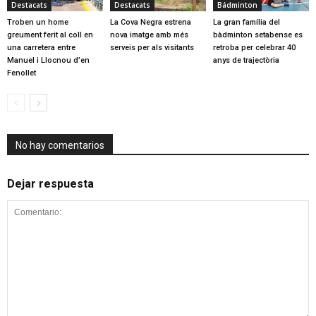
Destacats
Destacats
Bádminton
Troben un home
La Cova Negra estrena
La gran família del
greument ferit al coll en
nova imatge amb més
bàdminton setabense es
una carretera entre
serveis per als visitants
retroba per celebrar 40
Manuel i Llocnou d’en
anys de trajectòria
Fenollet
No hay comentarios
Dejar respuesta