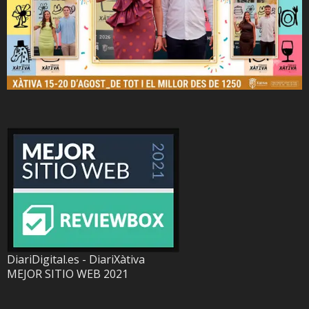
DiariDigital.es - DiariXàtiva
MEJOR SITIO WEB 2021