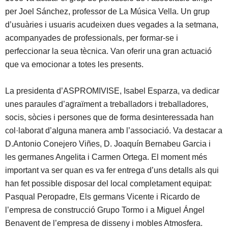
per Joel Sánchez, professor de La Música Vella. Un grup
d’usuàries i usuaris acudeixen dues vegades a la setmana,
acompanyades de professionals, per formar-se i
perfeccionar la seua tècnica. Van oferir una gran actuació
que va emocionar a totes les presents.
La presidenta d’ASPROMIVISE, Isabel Esparza, va dedicar
unes paraules d’agraïment a treballadors i treballadores,
socis, sòcies i persones que de forma desinteressada han
col·laborat d’alguna manera amb l’associació. Va destacar a
D.Antonio Conejero Viñes, D. Joaquín Bernabeu Garcia i
les germanes Angelita i Carmen Ortega. El moment més
important va ser quan es va fer entrega d’uns detalls als qui
han fet possible disposar del local completament equipat:
Pasqual Peropadre, Els germans Vicente i Ricardo de
l’empresa de construcció Grupo Tormo i a Miguel Ángel
Benavent de l’empresa de disseny i mobles Atmosfera.