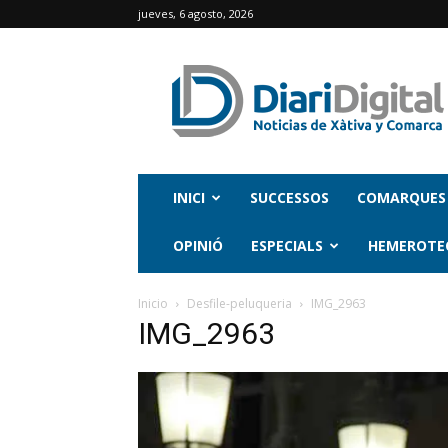
jueves, 6 agosto, 2026
INICI
SUCCESSOS
COMARQUES
OPINIÓ
ESPECIALS
HEMEROTE
Inicio
Desfile-peluqueria
IMG_2963
IMG_2963